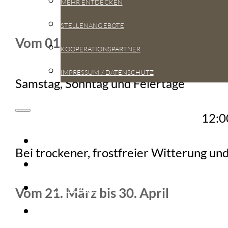
MEHR ENTDECKEN
STELLENANGEBOTE
Vom 01. Januar bis 20. März
KOOPERATIONSPARTNER
IMPRESSUM / DATENSCHUTZ
Samstag, Sonntag und Feiertage
12:0
START
Bei trockener, frostfreier Witterung un
PARCOURS
SICHERHEIT
Vom 21. März bis 30. April
SCHULEN