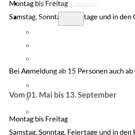
Montag bis Freitag
ÖFFNUNG / PREISE / ANFAHRT
Samstag, Sonntag, Feiertage und in den 
MEHR
KONTAKT
FORMULARE
FAQ
Bei Anmeldung ab 15 Personen auch ab 
MEHR ENTDECKEN
STELLENANGEBOTE
Vom 01. Mai bis 13. September
KOOPERATIONSPARTNER
IMPRESSUM / DATENSCHUTZ
Montag bis Freitag
Samstag, Sonntag, Feiertage und in den 