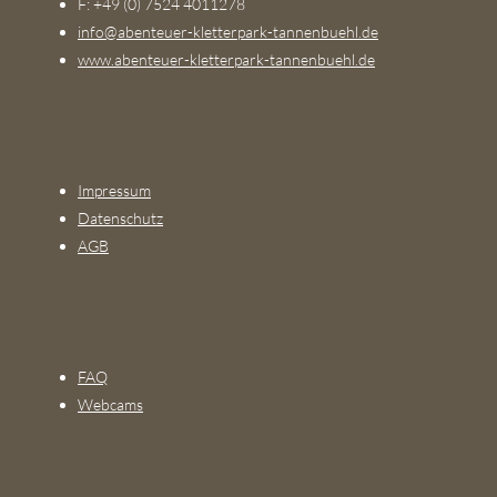
F: +49 (0) 7524 4011278
info@abenteuer-kletterpark-tannenbuehl.de
www.abenteuer-kletterpark-tannenbuehl.de
Impressum
Datenschutz
AGB
FAQ
Webcams