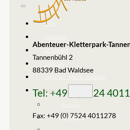
START
PARCOURS
Abenteuer-Kletterpark-Tanne
SICHERHEIT
Tannenbühl 2
SCHULEN
88339 Bad Waldsee
ÖFFNUNG / PREISE / ANFAHRT
Tel: +49 (0)7524 401
MEHR
KONTAKT
Fax: +49 (0) 7524 4011278
FORMULARE