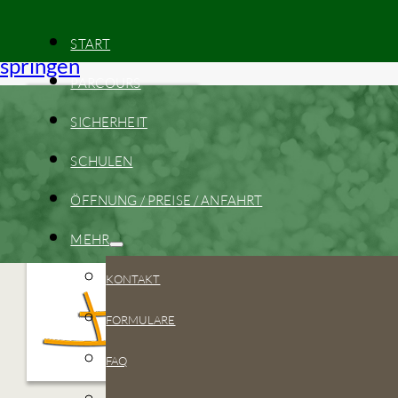
Zum Hauptinhalt springen
Zum Footer
START
springen
PARCOURS
SICHERHEIT
SCHULEN
ÖFFNUNG / PREISE / ANFAHRT
MEHR
KONTAKT
FORMULARE
FAQ