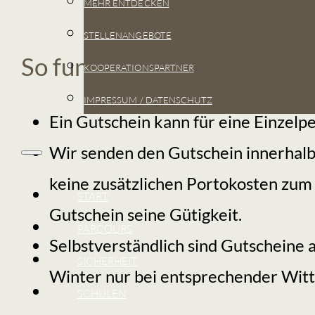
MEHR ENTDECKEN
STELLENANGEBOTE
So funktioniert's:
KOOPERATIONSPARTNER
IMPRESSUM / DATENSCHUTZ
Ein Gutschein kann für eine Einzelp
Wir senden den Gutschein innerhalb
keine zusätzlichen Portokosten zum g
START
Gutschein seine Gütigkeit.
PARCOURS
Selbstverständlich sind Gutscheine a
SICHERHEIT
Winter nur bei entsprechender Witte
SCHULEN