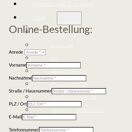
ÖFFNUNG / PREISE / ANFAHRT
MEHR
Online-Bestellung:
KONTAKT
FORMULARE
Anrede
FAQ
Vorname
MEHR ENTDECKEN
Nachnahme
STELLENANGEBOTE
Straße / Hausnummer
KOOPERATIONSPARTNER
PLZ / Ort
IMPRESSUM / DATENSCHUTZ
E-Mail
Telefonnummer